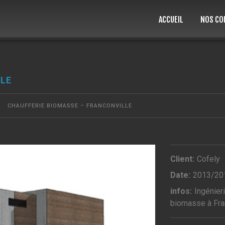
ACCUEIL
NOS CO
LLE
CHAUFFERIE BIOMASSE – FRANCONVILLE
Client:
Cofely
Date:
2013/20
infos:
Ingénier
biomasse à Fra