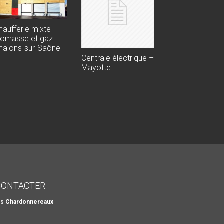
haufferie mixte
iomasse et gaz –
halons-sur-Saône
Centrale électrique –
Mayotte
CONTACTER
es Chardonnereaux