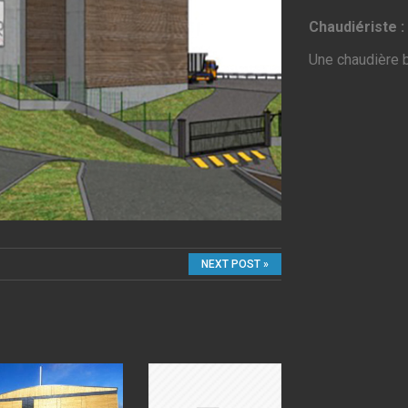
Chaudiériste :
Une chaudière 
NEXT POST »