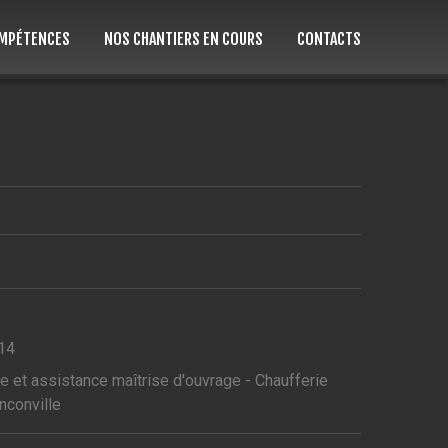
MPÉTENCES
NOS CHANTIERS EN COURS
CONTACTS
14
ie et assistance maîtrise d'ouvrage - Chaufferie
nconville